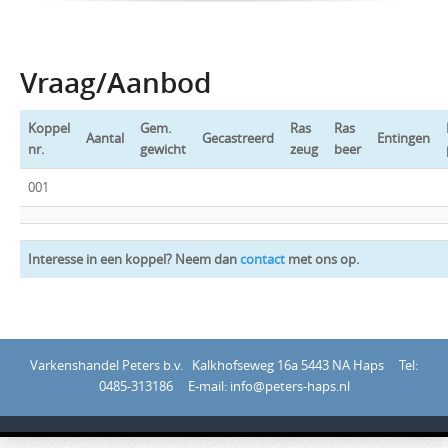
Vraag/Aanbod
Koppel
Gem.
Ras
Ras
Aantal
Gecastreerd
Entingen
nr.
gewicht
zeug
beer
001
Interesse in een koppel? Neem dan
contact
met ons op.
Varkenshandel Peters b.v. Kalkhofseweg 16a 5443 NA Haps Tel:
0485-313186 E-mail: info@peters-haps.nl